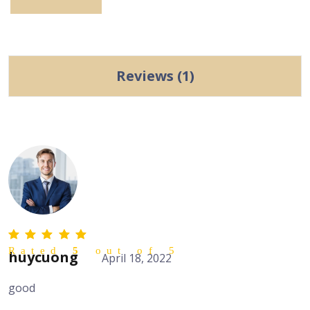
Reviews (1)
Rated
5
out of 5
huycuong
April 18, 2022
good