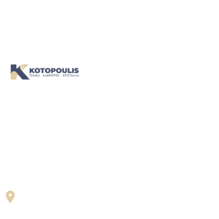
Η ομάδα μας είναι έτοιμη να σας υποδεχτεί, να σας
ακούσει και να σας καθοδηγήσει. Σας περιμένουμε!
Contacts
Σ. Φαβιέρου 9 Χαϊδάρι 12461