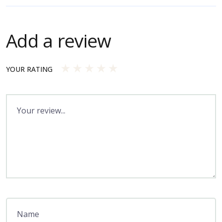
Add a review
YOUR RATING
1
2
3
4
5