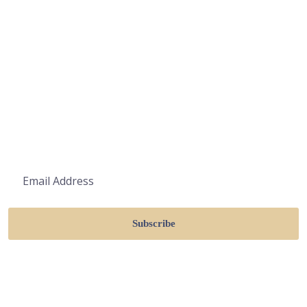
ΥΠΗΡΕΣΙΕΣ
ΤΑ ΕΡΓΑ ΜΑΣ
ΕΠΙΚΟΙΝΩΝΙΑ
ΚΑΝΤΕ ΕΓΓΡΑΦΗ
Subscribe
Λάβετε τις τελευταίες ενημερώσεις μέσω email.
Οποιαδήποτε στιγμή μπορείτε να καταργήσετε την
εγγραφή σας